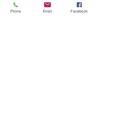
Phone
Email
Facebook
Mentions légales
Politique en matière de cookies
Politique de confidentialité
Conditions d'utilisation
© 2035 par Train de la pensée.
Créé avec
Wix.com